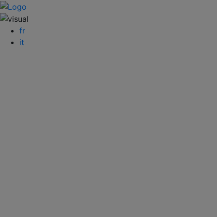
fr
it