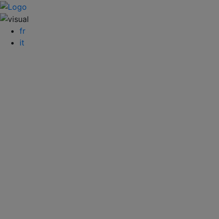
fr
it